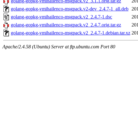
golang-gopkg-vmihailenco-msgpack.v2_3.1.1.orig.tar.gz
20
golang-gopkg-vmihailenco-msgpack.v2-dev_2.4.7-1_all.deb
20
golang-gopkg-vmihailenco-msgpack.v2_2.4.7-1.dsc
20
golang-gopkg-vmihailenco-msgpack.v2_2.4.7.orig.tar.gz
20
golang-gopkg-vmihailenco-msgpack.v2_2.4.7-1.debian.tar.xz
20
Apache/2.4.58 (Ubuntu) Server at ftp.ubuntu.com Port 80